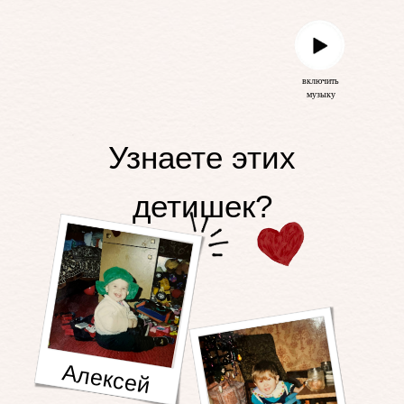
включить
музыку
Узнаете этих
детишек?
Алексей