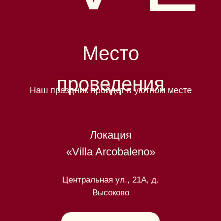
Место
проведения
Наш праздник пройдет в уютном месте
Локация
«Villa Arcobaleno»
Центральная ул., 21А, д.
Высоково