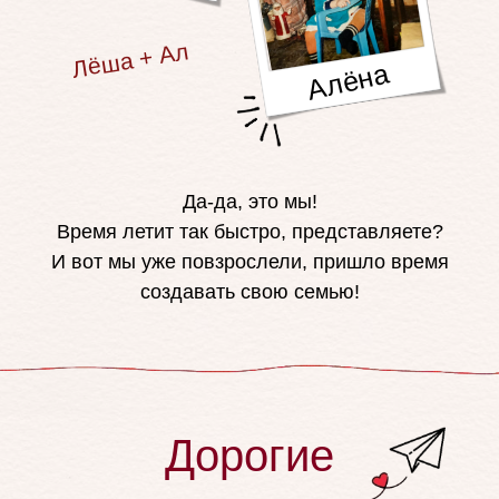
Лё
ша +
Алёна =
се
Алёна
|
мья
Да-да, это мы!
Время летит так быстро, представляете?
И вот мы уже повзрослели, пришло время
создавать свою семью!
Дорогие