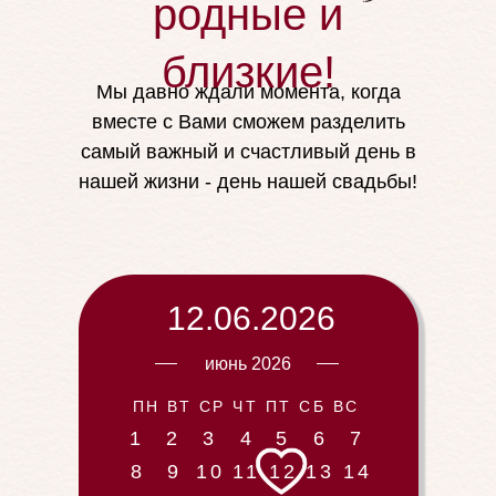
родные и
близкие!
Мы давно ждали момента, когда
вместе с Вами сможем разделить
самый важный и счастливый день в
нашей жизни - день нашей свадьбы!
12.06.2026
июнь 2026
ПН ВТ СР ЧТ ПТ СБ ВС
1
2
3
4
5
6
7
8
9
10
11
12
13
14