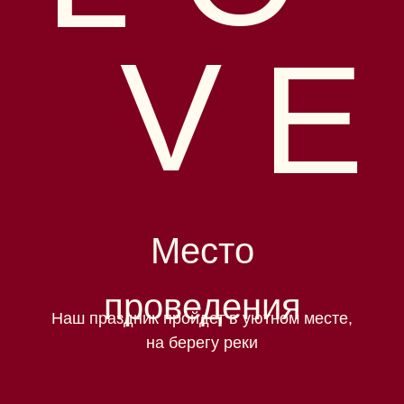
V
E
Место
проведения
Наш праздник пройдет в уютном месте,
на берегу реки