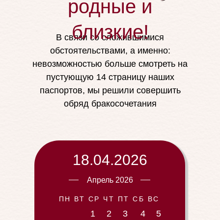
родные и
близкие!
В связи со сложившимися
обстоятельствами, а именно:
невозможностью больше смотреть на
пустующую 14 страницу наших
паспортов, мы решили совершить
обряд бракосочетания
18.04.2026
Апрель 2026
ПН ВТ СР ЧТ ПТ СБ ВС
1
2
3
4
5