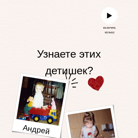
включить
музыку
Узнаете этих
детишек?
Андрей