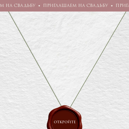
а свадьбу
приглашаем на свадьбу
приглаш
Любви
ИЗ
Любви
ДЛЯ
Любовью
С
откройте