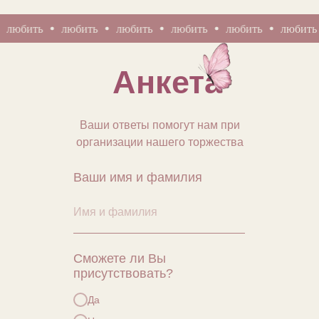
ить
любить
любить
любить
любить
любить
л
Анкета
Ваши ответы помогут нам при
организации нашего торжества
Ваши имя и фамилия
Сможете ли Вы
присутствовать?
Да