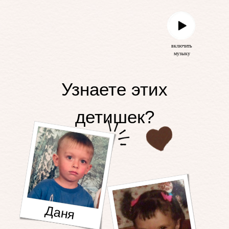
включить
музыку
Узнаете этих
детишек?
Даня