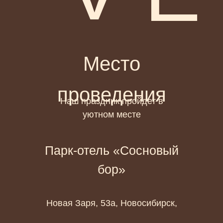
Место
проведения
Наш праздник пройдет в
уютном месте
Парк-отель «Сосновый
бор»
​Новая Заря, 53а, Новосибирск,