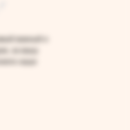
!
амый важный и
ом, за вашу
няете наши