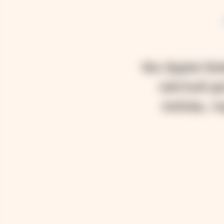
Мы будем без
светлый де
любовь, п