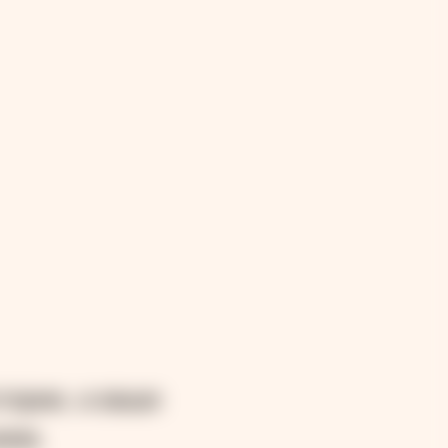
тории, а ваше
ием.