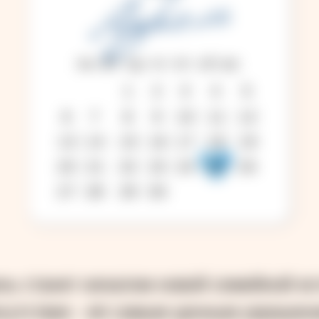
Апрель
пн вт ср чт пт сб вс
1
2
3
4
5
6
7
8
9
10
11
12
13
14
15
16
17
18
19
20
21
22
23
24
25
26
27
28
29
30
ень станет началом новой семейной ис
сутствие - её самым ценным украшен