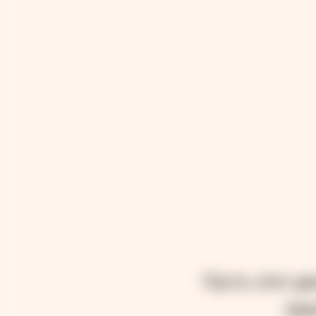
Пусть этот д
при