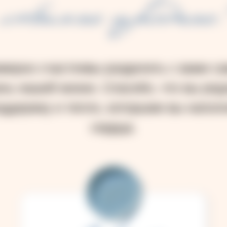
любимые и родные
мерно счастливы разделить с вами с
нь нашей жизни. Спасибо, что вы ряд
оддержку и тепло, которыми вы напол
сердца.