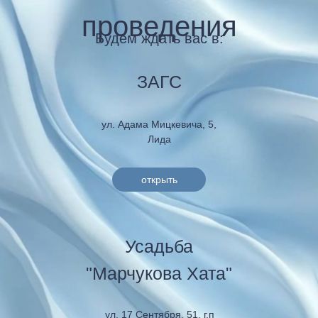
проведения
Будем ждать вас в:
ЗАГС
ул. Адама Мицкевича, 5,
Лида
открыть
Усадьба
"Марчукова Хата"
ул. 17 Сентября, 51, г.п