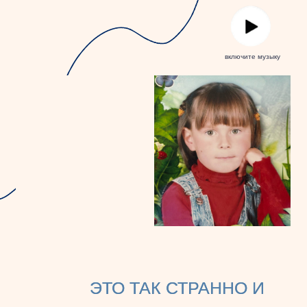
включите музыку
ЭТО ТАК СТРАННО И
ЭТО ТАК СТРАННО И