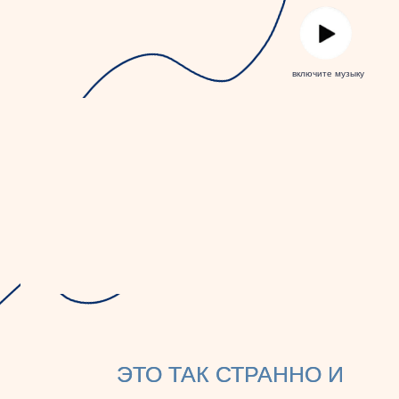
включите музыку
ЭТО ТАК СТРАННО И
ЭТО ТАК СТРАННО И