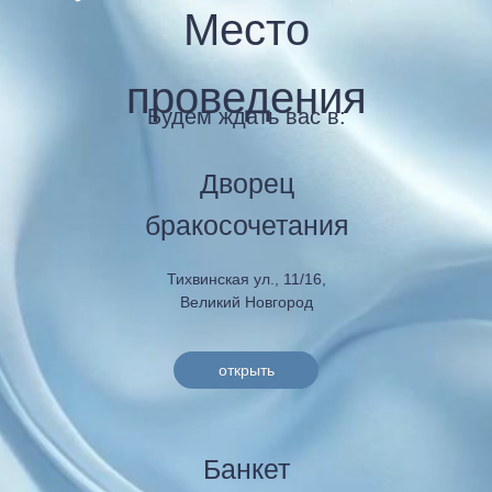
Место
проведения
Будем ждать вас в:
Дворец
бракосочетания
Тихвинская ул., 11/16,
Великий Новгород
открыть
Банкет