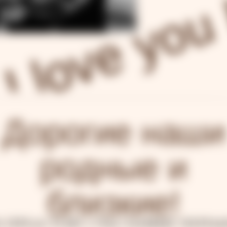
Дорогие наши
родные и
близкие!
 предстоят счастливые перем