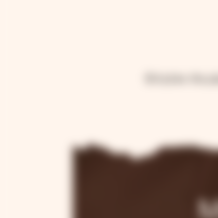
Будем рад
М