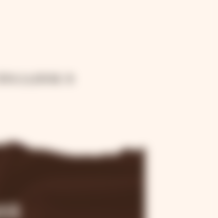
праздник в
ия