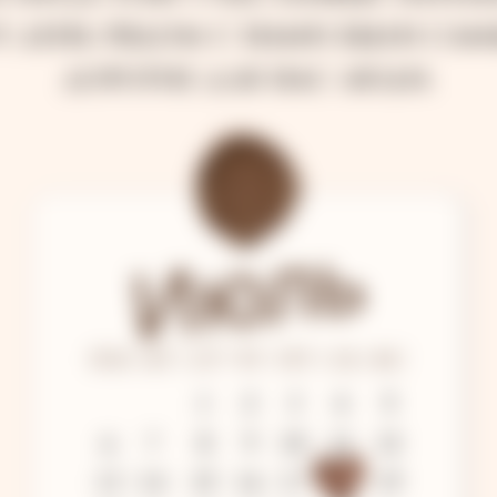
т день рядом с нами были сам
дорогие для нас люди.
Июль
ПН ВТ СР ЧТ ПТ СБ ВС
1
2
3
4
5
6
7
8
9
10
11
12
13
14
15
16
17
18
19