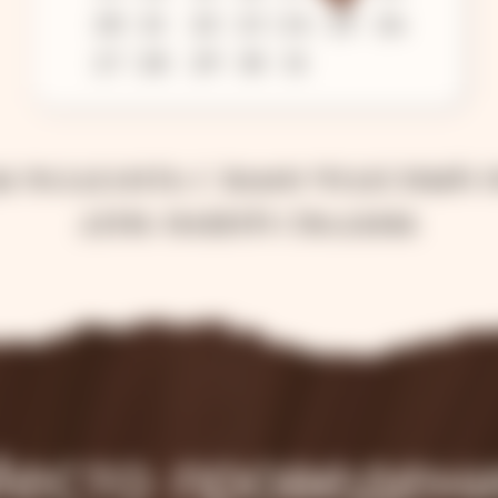
20
21
22
23
24
25
26
27
28
29
30
31
ы разделить с вами чудесный 
день нашей свадьбы.
есто проведен