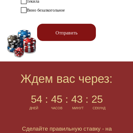
Текила
Вино безалкогольное
Отправить
Ждем вас через:
54 : 45 : 43 : 25
ДНЕЙ
ЧАСОВ
МИНУТ
СЕКУНД
Сделайте правильную ставку - на