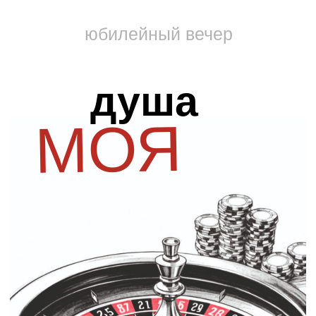
юбилейный вечер
душа
МОЯ