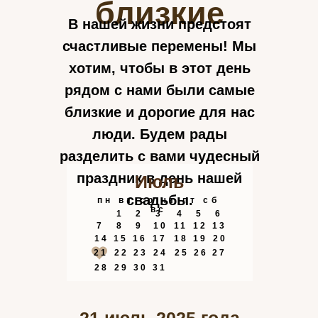
близкие
В нашей жизни предстоят
счастливые перемены! Мы
хотим, чтобы в этот день
рядом с нами были самые
близкие и дорогие для нас
люди. Будем рады
разделить с вами чудесный
праздник в день нашей
Июль
свадьбы.
пн вт ср чт пт сб
вс
1
2
3
4
5
6
7
8
9
10
11
12
13
14
15
16
17
18
19
20
21
22
23
24
25
26
27
28
29
30
31