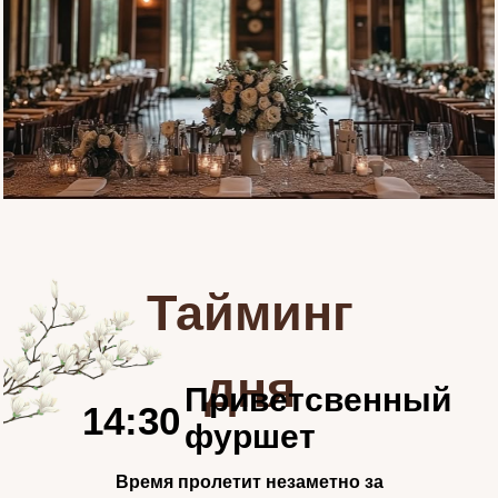
Тайминг
дня
Приветсвенный
14:30
фуршет
Время пролетит незаметно за