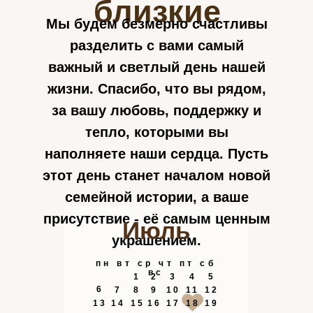
близкие
Мы будем безмерно счастливы
разделить с вами самый
важный и светлый день нашей
жизни. Спасибо, что вы рядом,
за вашу любовь, поддержку и
тепло, которыми вы
наполняете наши сердца. Пусть
этот день станет началом новой
семейной истории, а ваше
присутствие - её самым ценным
Июль
украшением.
пн вт ср чт пт сб
вс
1
2
3
4
5
6
7
8
9
10
11
12
13
14
15
16
17
18
19