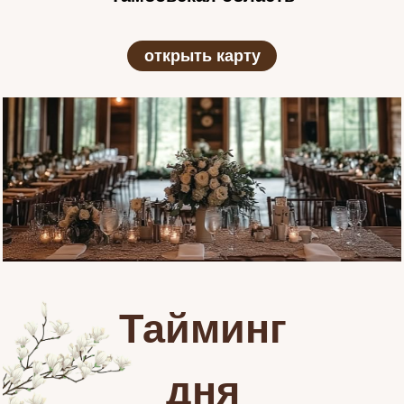
открыть карту
Тайминг
дня