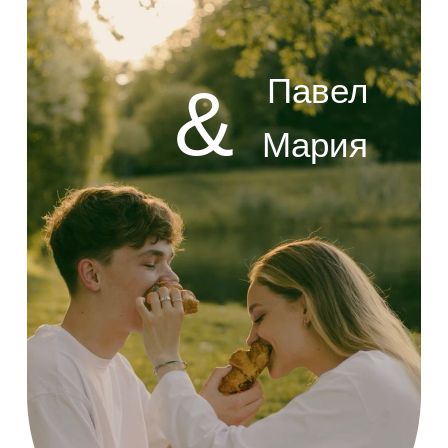
Павел
&
Мария