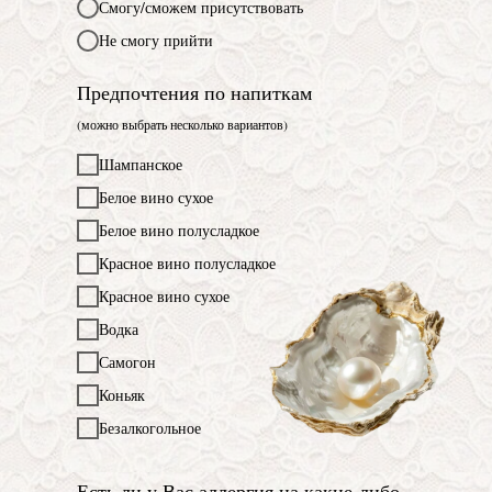
Смогу/сможем присутствовать
Не смогу прийти
Предпочтения по напиткам
(можно выбрать несколько вариантов)
Шампанское
Белое вино сухое
Белое вино полусладкое
Красное вино полусладкое
Красное вино сухое
Водка
Самогон
Коньяк
Безалкогольное
Есть ли у Вас аллергия на какие-либо