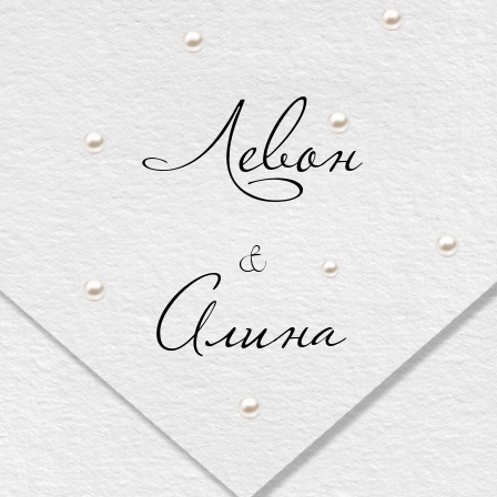
Левон
&
Алина