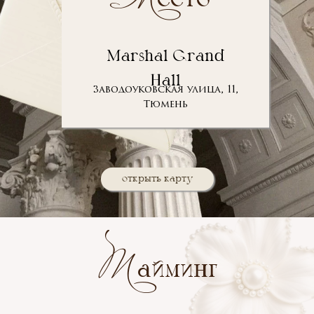
М
есто
Marshal Grand
Hall
Заводоуковская улица, 11,
Тюмень
открыть карту
Т
айминг