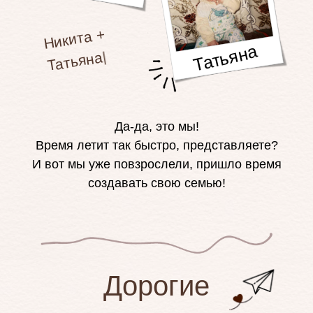
Никита +
Татьяна = се
мья
Татьяна
|
Да-да, это мы!
Время летит так быстро, представляете?
И вот мы уже повзрослели, пришло время
создавать свою семью!
Дорогие