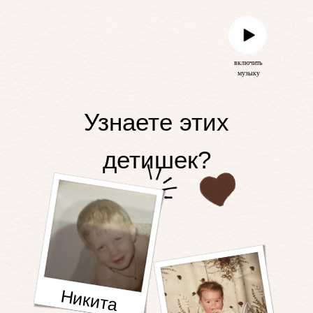
включить
музыку
Узнаете этих
детишек?
Никита