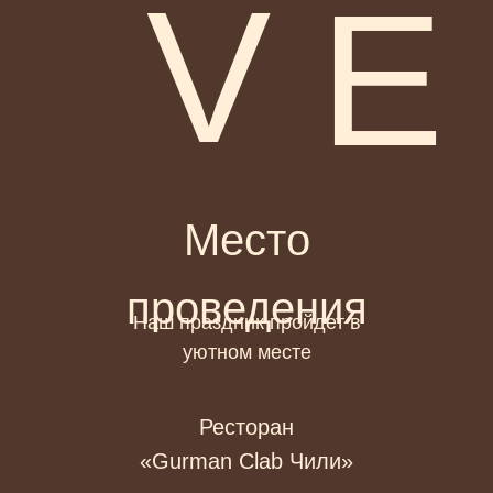
V
E
Место
проведения
Наш праздник пройдет в
уютном месте
Ресторан
«Gurman Clab Чили»