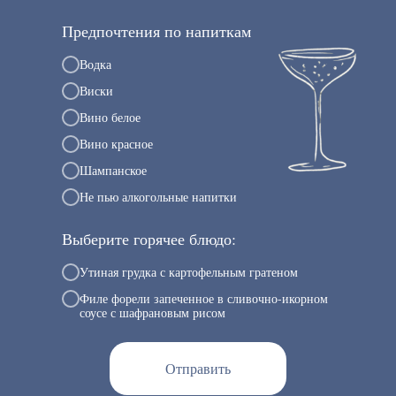
Предпочтения по напиткам
Водка
Виски
Вино белое
Вино красное
Шампанское
Не пью алкогольные напитки
Выберите горячее блюдо:
Утиная грудка с картофельным гратеном
Филе форели запеченное в сливочно-икорном
соусе с шафрановым рисом
Отправить