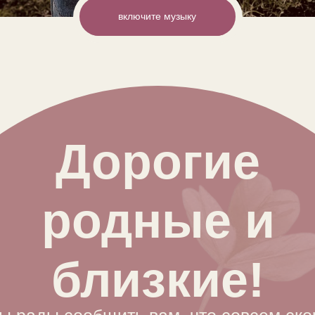
выключить музыку
включите музыку
Дорогие
родные и
близкие!