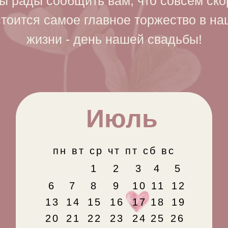
ы рады сообщить вам, что совсем ско
тоится самое главное торжество в н
жизни - день нашей свадьбы!
Июль
пн вт ср чт пт сб вс
1
2
3
4
5
6
7
8
9
10
11
12
13
14
15
16
17
18
19
20
21
22
23
24
25
26