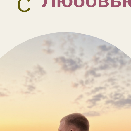
Любовь
С