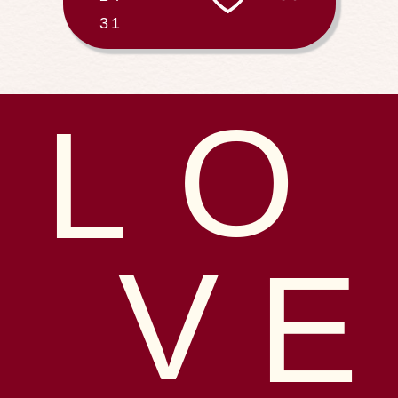
31
O
L
V
E