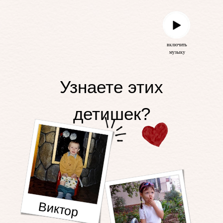
включить
музыку
Узнаете этих
детишек?
Виктор