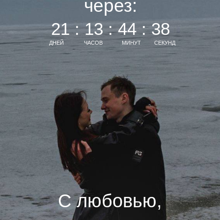
через:
21 : 13 : 44 : 37
ДНЕЙ
ЧАСОВ
МИНУТ
СЕКУНД
С любовью,