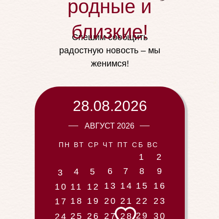
родные и
близкие!
Спешим сообщить
радостную новость – мы
женимся!
28.08.2026
АВГУСТ 2026
ПН ВТ СР ЧТ ПТ СБ ВС
1
2
6
7
8
9
4
5
3
13
14
15
16
10
11
12
18
19
20
21
22
23
17
29
30
25
26
27
28
24