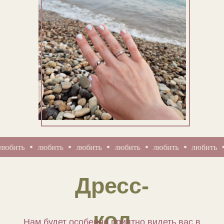
ть
любить
любить
любить
любить
любить
лю
Дресс-
код
Нам будет особенно приятно видеть вас в